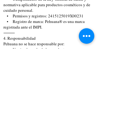
normativa aplicable para productos cosméticos y de
cuidado personal.
• Permisos y registros: 2415125019X00231
• Registro de marca: Pehuana® es una marca
registrada ante el IMPI.
⸻
4. Responsabilidad
Pehuana no se hace responsable por:
• Uso inadecuado de los productos.
• Reacciones adversas por alergias no declaradas o
uso distinto al indicado.
• Daños derivados de la interpretación o aplicación
de la información contenida en este sitio web.
El cliente es responsable de leer y seguir las
instrucciones de uso, así como de consultar a un
profesional de la salud en caso de duda.
⸻
5. Privacidad y Tratamiento de Datos
En Pehuana respetamos tu privacidad. Recopilamos
datos como nombre, correo electrónico, teléfono y
dirección para:
• Procesar pedidos y envíos.
• Atender solicitudes y consultas.
• Enviar promociones y novedades (solo con tu
consentimiento).