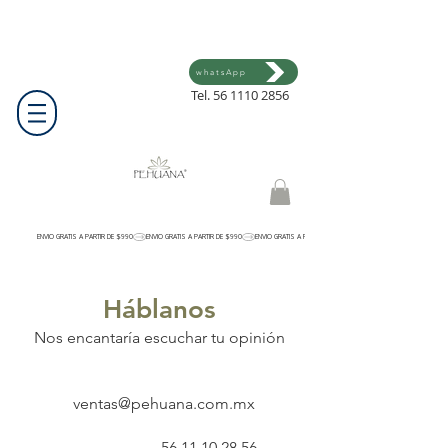
whatsApp
Tel.
56 1110 2856
ENVIO GRATIS A PARTIR DE $990
Háblanos
Nos encantaría escuchar tu opinión
ventas@pehuana.com.mx
56 11 10 28 56