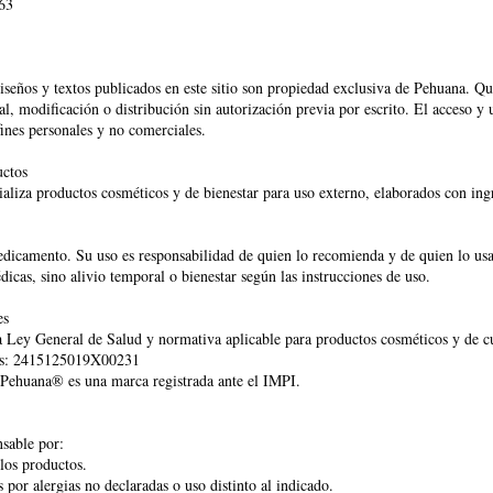
63
iseños y textos publicados en este sitio son propiedad exclusiva de Pehuana. Q
al, modificación o distribución sin autorización previa por escrito. El acceso y u
ines personales y no comerciales.
uctos
aliza productos cosméticos y de bienestar para uso externo, elaborados con ing
dicamento. Su uso es responsabilidad de quien lo recomienda y de quien lo usa
icas, sino alivio temporal o bienestar según las instrucciones de uso.
es
 General de Salud y normativa aplicable para productos cosméticos y de cu
s: 2415125019X00231
huana® es una marca registrada ante el IMPI.
sable por:
s productos.
r alergias no declaradas o uso distinto al indicado.