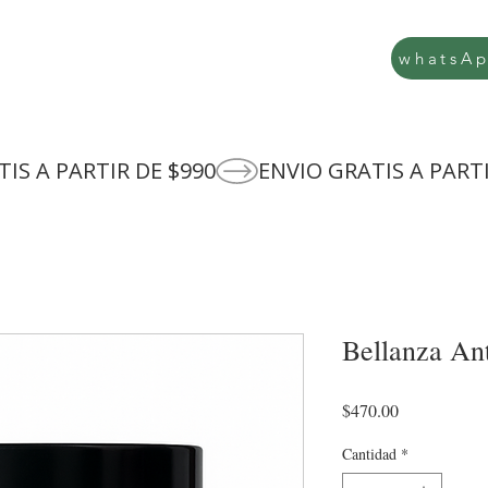
whatsA
Bellanza Ant
Precio
$470.00
Cantidad
*