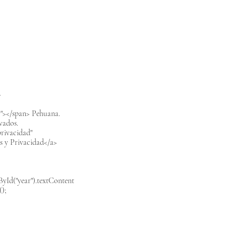
>
"></span> Pehuana.
rvados.
rivacidad"
s y Privacidad</a>
Id("year").textContent
();