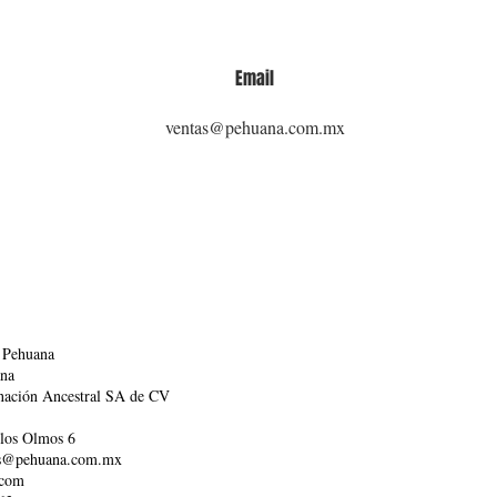
Email
ventas@pehuana.com.mx
 Pehuana
ana
nación Ancestral SA de CV
e los Olmos 6
tas@pehuana.com.mx
.com