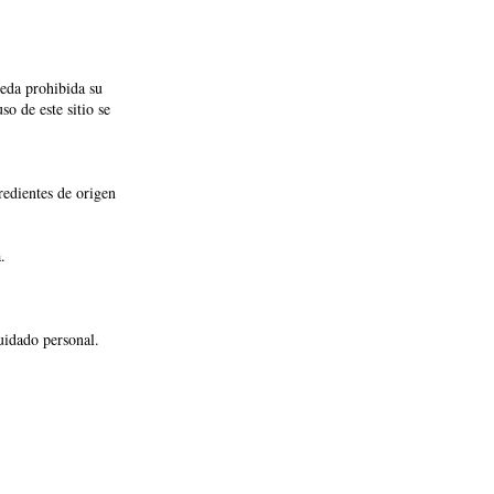
ueda prohibida su
so de este sitio se
redientes de origen
.
idado personal.