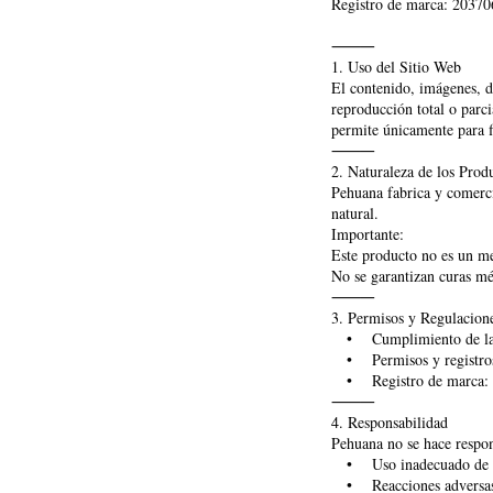
Registro de marca: 20370
⸻
1. Uso del Sitio Web
El contenido, imágenes, d
reproducción total o parci
permite únicamente para f
⸻
2. Naturaleza de los Prod
Pehuana fabrica y comerci
natural.
Importante:
Este producto no es un me
No se garantizan curas méd
⸻
3. Permisos y Regulacion
• Cumplimiento de la Ley
• Permisos y registro
• Registro de marca: Pe
⸻
4. Responsabilidad
Pehuana no se hace respon
• Uso inadecuado de lo
• Reacciones adversas po