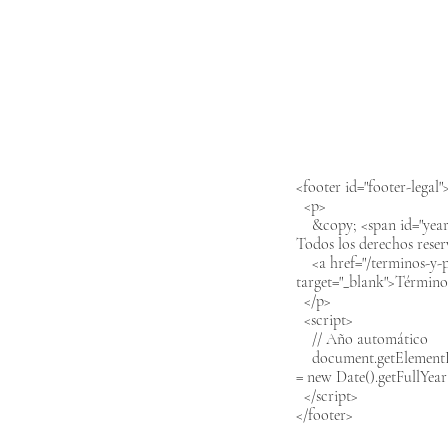
<footer id="footer-legal"
<p>
&copy; <span id="year
Todos los derechos rese
<a href="/terminos-y-p
target="_blank">Término
</p>
<script>
// Año automático
document.getElementBy
= new Date().getFullYear
</script>
</footer>